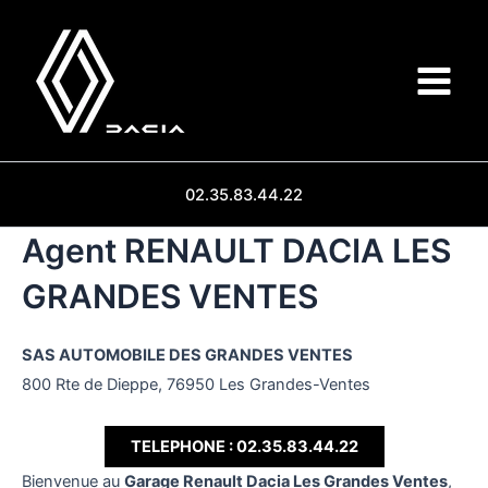
Aller
au
contenu
Main
Menu
02.35.83.44.22
Agent RENAULT DACIA LES
GRANDES VENTES
SAS AUTOMOBILE DES GRANDES VENTES
800 Rte de Dieppe, 76950 Les Grandes-Ventes
TELEPHONE : 02.35.83.44.22
Bienvenue au
Garage Renault Dacia Les Grandes Ventes
,